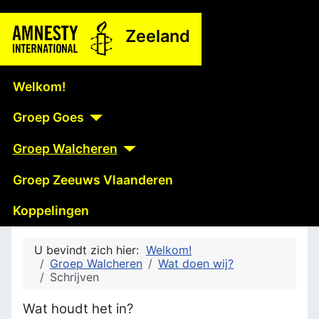
Zeeland
Welkom!
Groep Goes
Groep Walcheren
Groep Zeeuws Vlaanderen
Koppelingen
U bevindt zich hier:
Welkom!
Groep Walcheren
Wat doen wij?
Schrijven
Wat houdt het in?