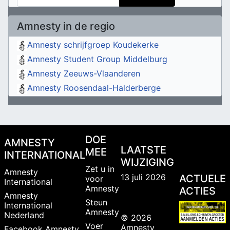
Amnesty in de regio
Amnesty schrijfgroep Koudekerke
Amnesty Student Group Middelburg
Amnesty Zeeuws-Vlaanderen
Amnesty Roosendaal-Halderberge
DOE
AMNESTY
LAATSTE
MEE
INTERNATIONAL
WIJZIGING
Zet u in
Amnesty
13 juli 2026
ACTUELE
voor
International
Amnesty
ACTIES
Amnesty
Steun
International
Amnesty
Nederland
© 2026
Voer
Amnesty
Facebook Amnesty