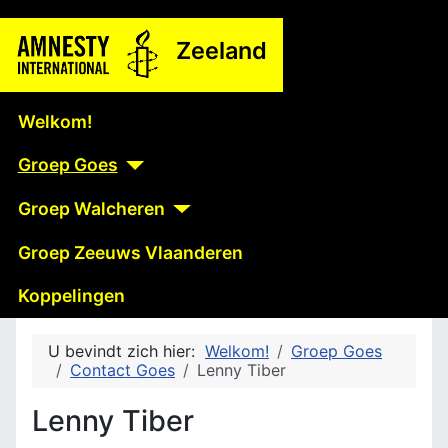
Zeeland
Welkom!
Groep Goes
Groep Walcheren
Groep Zeeuws Vlaanderen
Koppelingen
U bevindt zich hier:
Welkom!
Groep Goes
Contact Goes
Lenny Tiber
Lenny Tiber