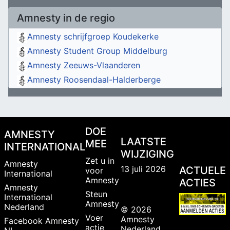
Amnesty in de regio
Amnesty schrijfgroep Koudekerke
Amnesty Student Group Middelburg
Amnesty Zeeuws-Vlaanderen
Amnesty Roosendaal-Halderberge
DOE
AMNESTY
LAATSTE
MEE
INTERNATIONAL
WIJZIGING
Zet u in
Amnesty
13 juli 2026
ACTUELE
voor
International
Amnesty
ACTIES
Amnesty
Steun
International
Amnesty
Nederland
© 2026
Voer
Amnesty
Facebook Amnesty
actie
Nederland